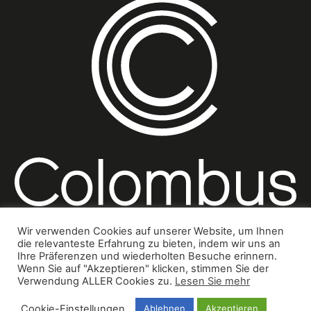
Wir verwenden Cookies auf unserer Website, um Ihnen
die relevanteste Erfahrung zu bieten, indem wir uns an
Ihre Präferenzen und wiederholten Besuche erinnern.
Wenn Sie auf "Akzeptieren" klicken, stimmen Sie der
Impressum
Kontakt
Datenschutzbestimmungen
Verwendung ALLER Cookies zu.
Lesen Sie mehr
© Colombus Consulting
Cookie-Einstellungen
Ablehnen
Akzeptieren