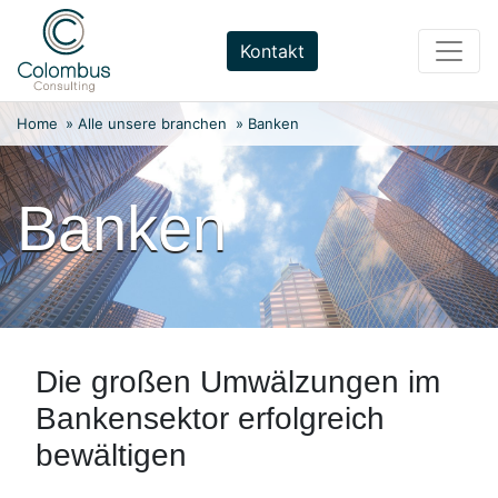
Weiter
zum
Kontakt
Inhalt
Home
»
Alle unsere branchen
»
Banken
Banken
Die großen Umwälzungen im
Bankensektor erfolgreich
bewältigen