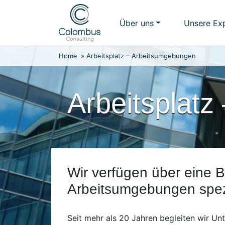
Weiter
zum
Über uns
Unsere Exp
Inhalt
Home
»
Arbeitsplatz – Arbeitsumgebungen
Arbeitsplat
Wir verfügen über eine B
Arbeitsumgebungen spezia
Seit mehr als 20 Jahren begleiten wir Un