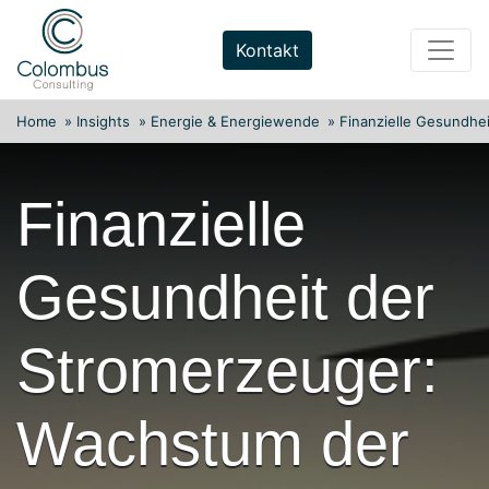
Weiter
zum
Kontakt
Inhalt
Home
»
Insights
»
Energie & Energiewende
»
Finanzielle Gesundhe
Finanzielle
Gesundheit der
Stromerzeuger:
Wachstum der