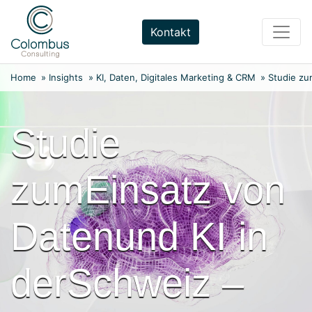
Weiter
zum
Kontakt
Inhalt
Home
»
Insights
»
KI, Daten, Digitales Marketing & CRM
»
Studie zu
Studie
zumEinsatz von
Datenund KI in
derSchweiz –