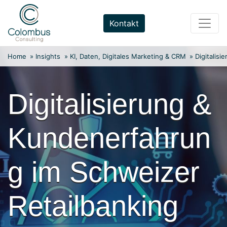
Weiter
zum
Kontakt
Inhalt
Home
»
Insights
»
KI, Daten, Digitales Marketing & CRM
»
Digitalis
Digitalisierung &
Kundenerfahrun
g im Schweizer
Retailbanking