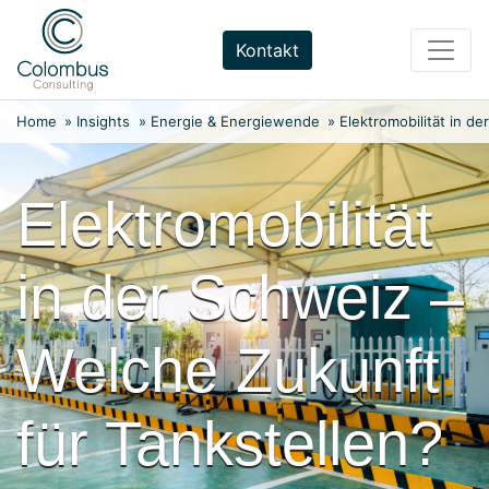
Weiter
zum
Kontakt
Inhalt
Home
»
Insights
»
Energie & Energiewende
»
Elektromobilität in d
Elektromobilität
in der Schweiz –
Welche Zukunft
für Tankstellen?